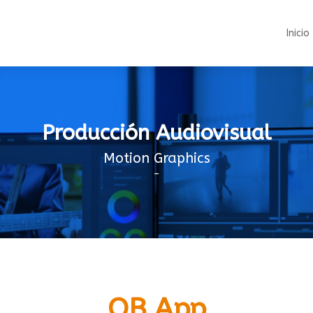
Inicio
Producción Audiovisual
Motion Graphics
–
OB App